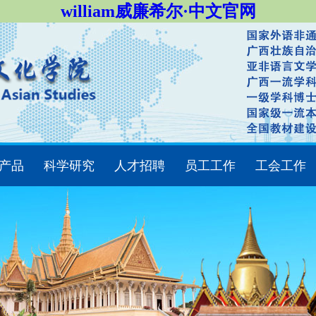
william威廉希尔·中文官网
产品
科学研究
人才招聘
员工工作
工会工作