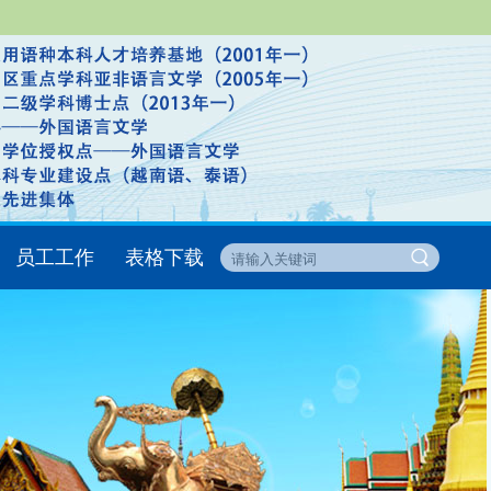
员工工作
表格下载