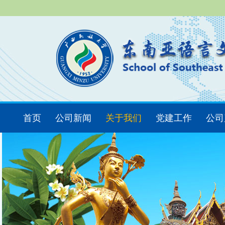
首页
公司新闻
关于我们
党建工作
公司