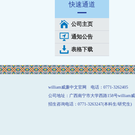
快速通道
公司主页
通知公告
表格下载
william威廉中文官网 电话：0771-3262405
公司地址：广西南宁市大学西路158号william
招生咨询电话：0771-3263247(本科生/研究生)