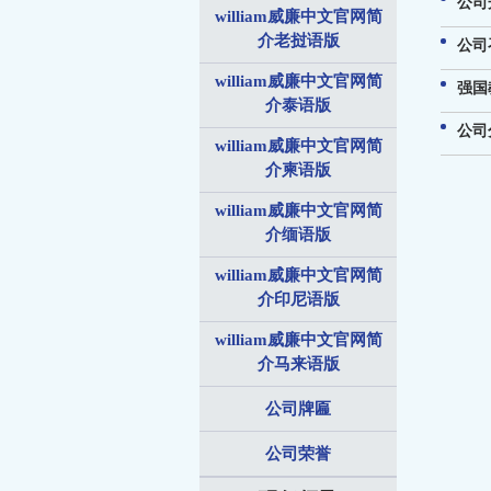
公司
william威廉中文官网简
介老挝语版
公司
william威廉中文官网简
强国
介泰语版
公司
william威廉中文官网简
介柬语版
william威廉中文官网简
介缅语版
william威廉中文官网简
介印尼语版
william威廉中文官网简
介马来语版
公司牌匾
公司荣誉