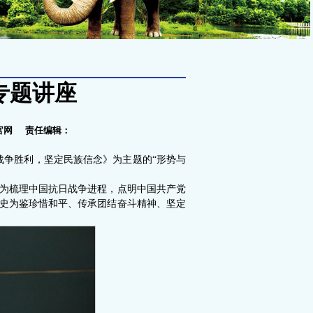
专题讲座
廉中文官网 责任编辑：
日战争胜利，坚定民族信念》为主题的“形势与
大为梳理中国抗日战争进程，点明中国共产党
史为鉴珍惜和平、传承团结奋斗精神、坚定