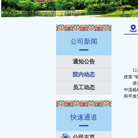
公司新闻
通知公告
1
院内动态
政策”
讲
员工动态
中流砥
和平发
快速通道
公司主页