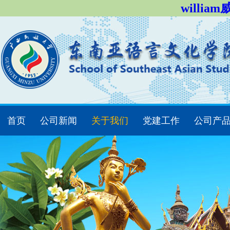
willi
首页
公司新闻
关于我们
党建工作
公司产