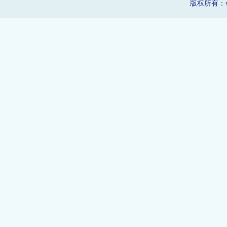
版权所有：w