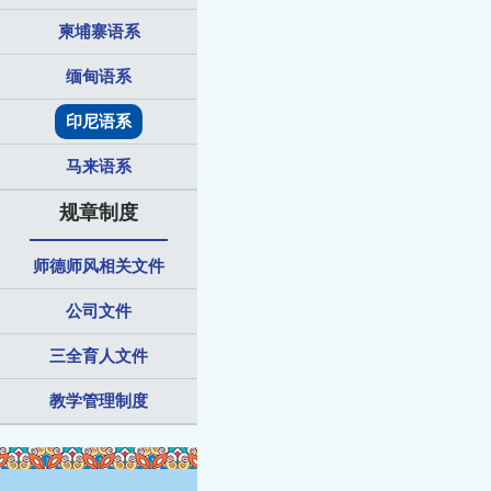
柬埔寨语系
缅甸语系
印尼语系
马来语系
规章制度
师德师风相关文件
公司文件
三全育人文件
教学管理制度